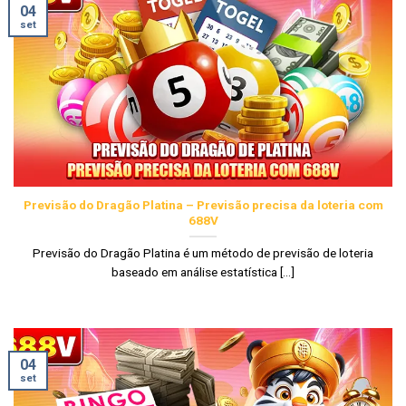
04
set
Previsão do Dragão Platina – Previsão precisa da loteria com
688V
Previsão do Dragão Platina é um método de previsão de loteria
baseado em análise estatística [...]
04
set