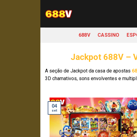
Skip
to
content
688V
CASSINO
ESP
Jackpot 688V – V
A seção de Jackpot da casa de apostas
6
3D chamativos, sons envolventes e multipl
04
set