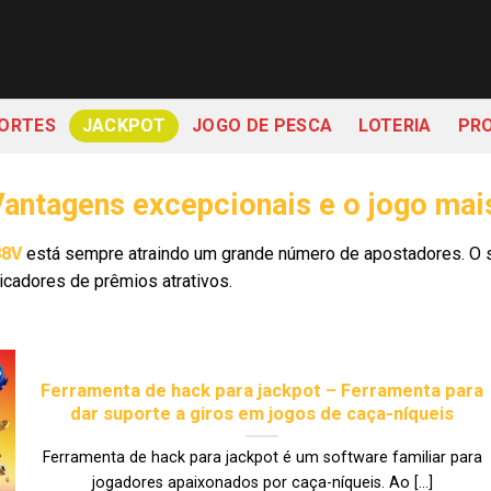
ORTES
JACKPOT
JOGO DE PESCA
LOTERIA
PR
antagens excepcionais e o jogo mai
88V
está sempre atraindo um grande número de apostadores. O s
icadores de prêmios atrativos.
Ferramenta de hack para jackpot – Ferramenta para
dar suporte a giros em jogos de caça-níqueis
Ferramenta de hack para jackpot é um software familiar para
jogadores apaixonados por caça-níqueis. Ao [...]