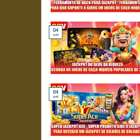
04
set
04
set