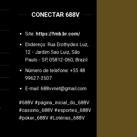
CONECTAR 688V
Site:
https://fmb.br.com/
Endereço:
Rua Erothydes Luz,
12 - Jardim Sao Luiz, São
Paulo - SP, 05812-060, Brazil
Número de telefone: +55 48
99627-3507
E-mail:
688vvnet@gmail.com
#688V #página_inicial_do_688V
#cassino_688V #esportes_688V
#poker_688V #Lotérias_688V