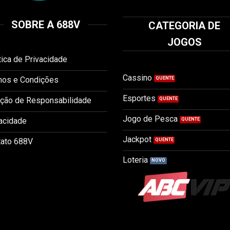
SOBRE A 688V
CATEGORIA DE
JOGOS
tica de Privacidade
Cassino
mos e Condições
Esportes
ção de Responsabilidade
Jogo de Pesca
acidade
Jackpot
tato 688V
Loteria