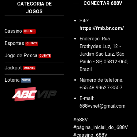
CONECTAR 688V
CATEGORIA DE
JOGOS
Site:
https://fmb.br.com/
Cassino
Endereço:
Rua
Esportes
Erothydes Luz, 12 -
Jardim Sao Luiz, São
Jogo de Pesca
Paulo - SP, 05812-060,
Jackpot
Brazil
Loteria
Número de telefone:
+55 48 99627-3507
E-mail:
688vvnet@gmail.com
#688V
#página_inicial_do_688V
#cassino_688V