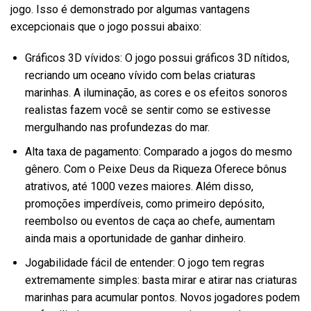
jogo. Isso é demonstrado por algumas vantagens
excepcionais que o jogo possui abaixo:
Gráficos 3D vívidos: O jogo possui gráficos 3D nítidos,
recriando um oceano vívido com belas criaturas
marinhas. A iluminação, as cores e os efeitos sonoros
realistas fazem você se sentir como se estivesse
mergulhando nas profundezas do mar.
Alta taxa de pagamento: Comparado a jogos do mesmo
gênero. Com o Peixe Deus da Riqueza Oferece bônus
atrativos, até 1000 vezes maiores. Além disso,
promoções imperdíveis, como primeiro depósito,
reembolso ou eventos de caça ao chefe, aumentam
ainda mais a oportunidade de ganhar dinheiro.
Jogabilidade fácil de entender: O jogo tem regras
extremamente simples: basta mirar e atirar nas criaturas
marinhas para acumular pontos. Novos jogadores podem