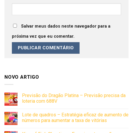
Salvar meus dados neste navegador para a
próxima vez que eu comentar.
NOVO ARTIGO
Previsão do Dragão Platina – Previsão precisa da
loteria com 688V
Lote de quadros – Estratégia eficaz de aumento de
números para aumentar a taxa de vitórias