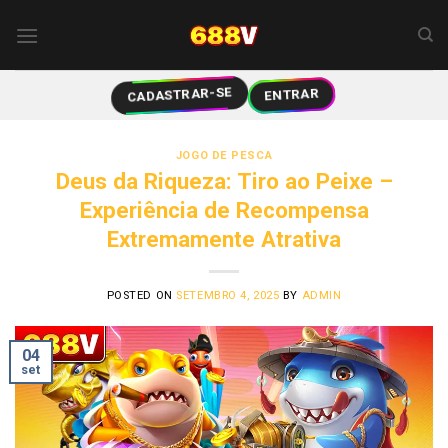
Skip
to
content
CADASTRAR-SE
ENTRAR
JOGO DE PESCA
Deus da Riqueza: Tiro ao Peixe –
Experiência de Recompensa
Extremamente Atrativa
POSTED ON
SETEMBRO 4, 2025
BY
ADMIN
04
set