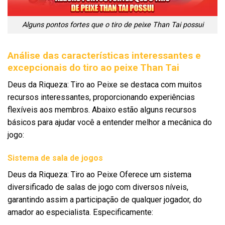
Alguns pontos fortes que o tiro de peixe Than Tai possui
Análise das características interessantes e
excepcionais do tiro ao peixe Than Tai
Deus da Riqueza: Tiro ao Peixe se destaca com muitos
recursos interessantes, proporcionando experiências
flexíveis aos membros. Abaixo estão alguns recursos
básicos para ajudar você a entender melhor a mecânica do
jogo:
Sistema de sala de jogos
Deus da Riqueza: Tiro ao Peixe Oferece um sistema
diversificado de salas de jogo com diversos níveis,
garantindo assim a participação de qualquer jogador, do
amador ao especialista. Especificamente: