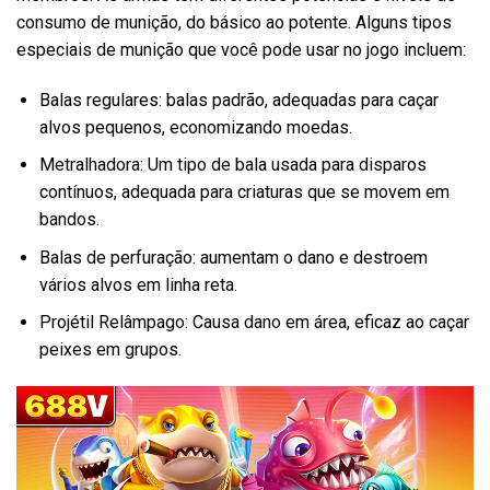
consumo de munição, do básico ao potente. Alguns tipos
especiais de munição que você pode usar no jogo incluem:
Balas regulares: balas padrão, adequadas para caçar
alvos pequenos, economizando moedas.
Metralhadora: Um tipo de bala usada para disparos
contínuos, adequada para criaturas que se movem em
bandos.
Balas de perfuração: aumentam o dano e destroem
vários alvos em linha reta.
Projétil Relâmpago: Causa dano em área, eficaz ao caçar
peixes em grupos.